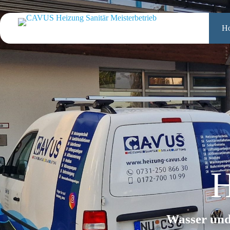
H
Home
H
Wasser und