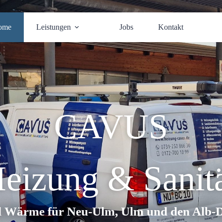
ome
Leistungen
Jobs
Kontakt
CAVUS
eizung & Sanit
 Wärme für Neu-Ulm, Ulm und den Alb-