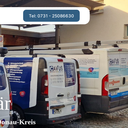
Tel: 0731 - 25086630
är
Donau-Kreis