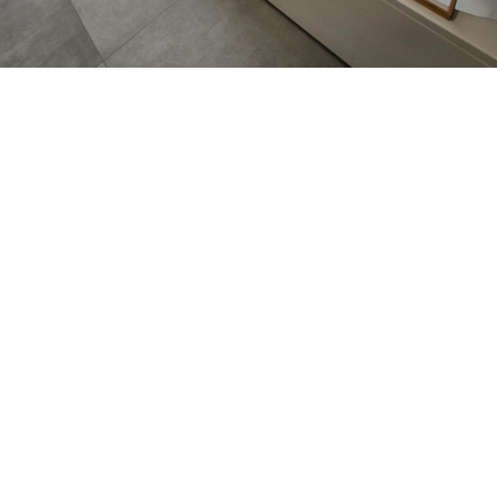
Heizungstechnik
Eine neue Heizung wird benötigt? Sie haben die Wahl…
Gas, Pellettheizung oder Wärmepumpe? Zusätzlich noch eine
Solar-/PV-Anlage?
Egal ob Modernisierung oder Neubau, es gibt viele Möglichkeiten bei