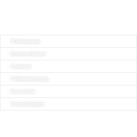
der Auswahl der neuen Heizung. Eines steht jedoch fest: Moderne
Heizsysteme oder die Umrüstung darauf lohnen sich und Sie sparen
bereits innerhalb weniger Jahre bares Geld.
Wärmepumpe
Brennwertkessel
Gaskessel
Fußbodenheizung
Fernwärme
Feststoffanlagen