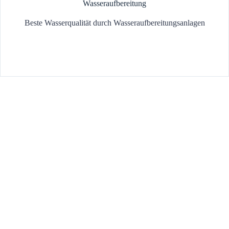
Wasseraufbereitung
Beste Wasserqualität durch Wasseraufbereitungsanlagen
Altbausanierung
Aus alt wird neu!
Mit einer Altbausanierung durch die Firma Cavus verwandeln Sie
effektiv und preiswert Ihr Eigenheim. Wir bieten ein breites Angebot
für sämtliche Gewerke rund um die Haustechnik. Unsere langjährige